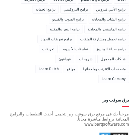
برامج الأنتي فيروس
برامج البروكسي
برامج الحماية
برامج الشات والمحادثة
برامج الصوت والفيديو
برامج الماسنجر والمحادثة
برامج النص والمكتبة
برامج تحميل ومشاركة الملفات
برامج تعريفات الجهاز
برامج صيانة الويندوز
تطبيقات الأندرويد
تعريفات
شبكات المحمول
شروحات
فودافون
متصفحات الانترنت وملحقاتها
مواقع
Learn Dutch
Learn Gemany
برق سوفت وير
مرحباً بك في موقع برق سوفت وير لتحميل أحدث التطبيقات والبرامج
المجانية بروابط مباشرة مجاناً.
www.barqsoftware.com